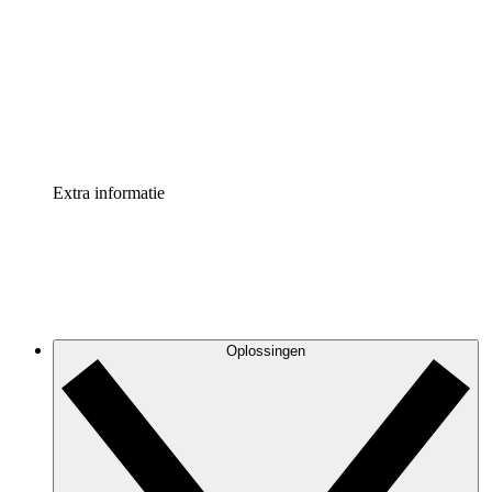
Processversneller
Standaardiseer en verbeter de beheer van
procesdocumentatie
Enterprise shield
Voeg een extra laag versterkte beveiliging en controle
toe
Extra informatie
Oplossingen