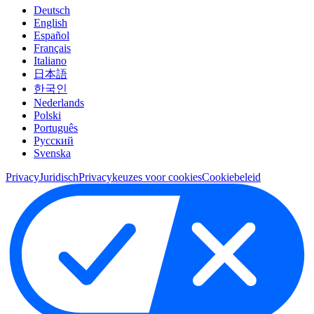
Deutsch
English
Español
Français
Italiano
日本語
한국인
Nederlands
Polski
Português
Pусский
Svenska
Privacy
Juridisch
Privacykeuzes voor cookies
Cookiebeleid