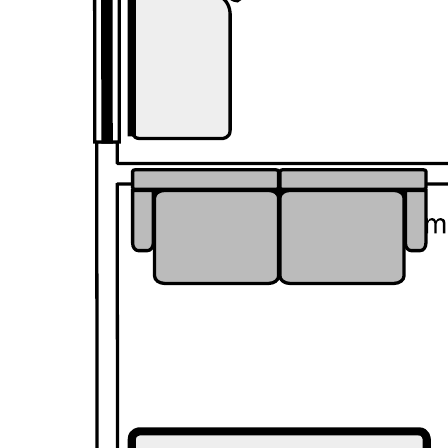
Met dit sjabloon voor kantoorplattegronden kunt u:
De relatie tussen kamers, ruimtes en fysieke eigenschappen in
een kantoor visualiseren.
Illustreren hoe mensen zich door een ruimte zullen bewegen.
Potentiële uitdagingen identificeren en het ontwerp vóór de
bouwfase aanpassen.
Open dit sjabloon voor een gedetailleerd voorbeeld van een
kantoorplattegrond dat u kunt aanpassen op uw use case.
Gerelateerde sjablonen