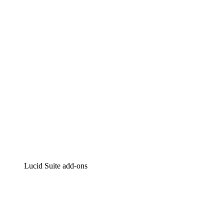
Intelligente diagrammen
Lucidspark
Online whiteboard
airfocus
Product management en roadmapping
Lucid Suite add-ons
Cloud versneller
Begrijp en plan toekomstige veranderingen aan je cloud
infrastructuur beter