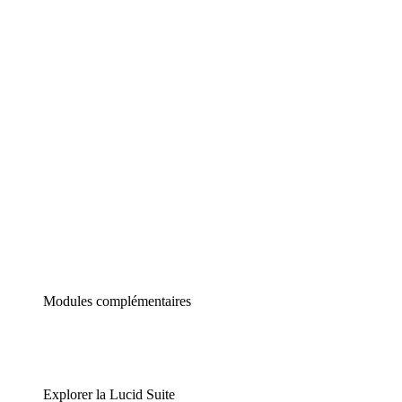
Diagrammes intelligents
Lucidspark
Tableau blanc virtuel
airfocus
Gestion de produit et roadmapping
Modules complémentaires
Explorer la Lucid Suite