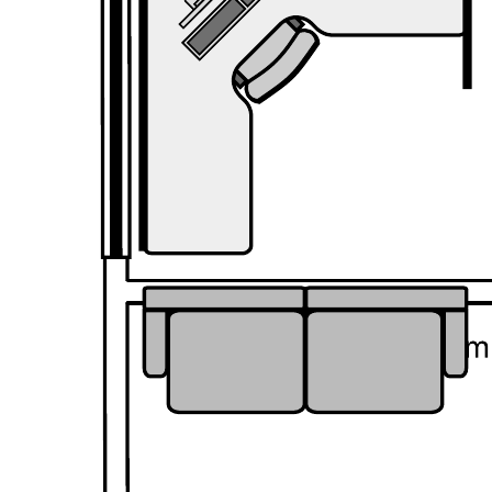
Ce modèle de plan de niveau de bureau peut vous aider à :
Visualiser les relations entre les pièces, les espaces et les
caractéristiques physiques d'un bureau
Illustrer les déplacements des personnes dans l'espace
Identifier les défis potentiels et procéder à une refonte avant la
phase de développement
Ouvrez ce modèle pour visualiser un exemple détaillé d'un
diagramme de plan de niveau d'un bureau que vous pouvez
personnaliser selon votre cas d'utilisation.
Modèles connexes