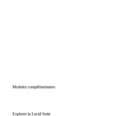
Diagrammes intelligents
Lucidspark
Tableau blanc virtuel
airfocus
Gestion de produit et roadmapping
Modules complémentaires
Explorer la Lucid Suite