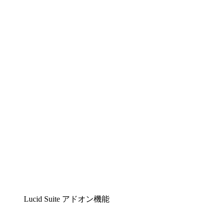
Lucidchart
複雑な内容をチームで分かりやすく理解できるイ
ンテリジェントな作図ソリューション
Lucidspark
チームが最高のアイデアを出し合い、行動につな
げられるバーチャルホワイトボード
airfocus
プロダクト管理・ロードマップツール
Lucid Suite アドオン機能
クラウドアクセル