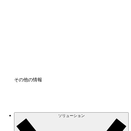
クラウドインフラに対する将来の変更をより良く
理解し、計画を立てましょう。
プロセスアクセル
プロセス文書化のガバナンスを標準化し、改善す
る。
Enterprise Shield
強化されたセキュリティと詳細な制御を追加す
る。
その他の情報
ソリューション