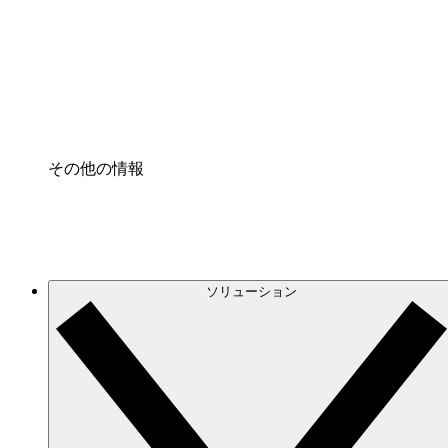
プロセスアクセル
プロセス文書化のガバナンスを標準化し、改善す
Enterprise Shield
強化されたセキュリティと詳細な制御を追加する
その他の情報
ソリューション