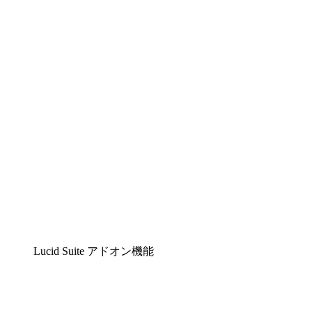
Lucidchart
複雑な内容をチームで分かりやすく理解できるイ
Lucidspark
チームが最高のアイデアを出し合い、行動につな
airfocus
プロダクト管理・ロードマップツール
Lucid Suite アドオン機能
クラウドアクセル
クラウドインフラに対する将来の変更をより良く