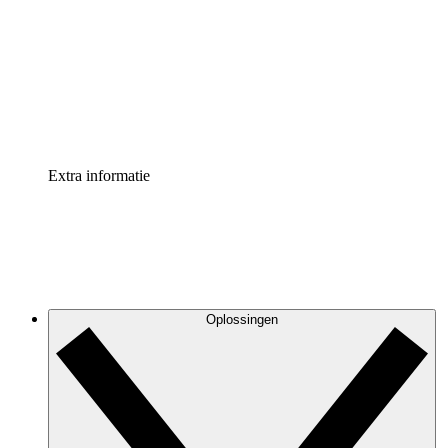
Processversneller
Standaardiseer en verbeter de beheer van
procesdocumentatie
Enterprise shield
Voeg een extra laag versterkte beveiliging en controle
toe
Extra informatie
Oplossingen