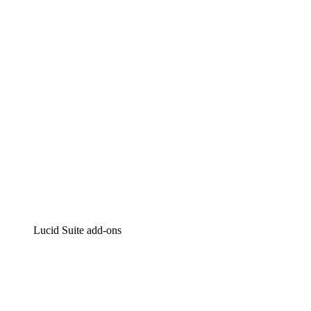
Intelligente diagrammen
Lucidspark
Online whiteboard
airfocus
Product management en roadmapping
Lucid Suite add-ons
Cloud versneller
Begrijp en plan toekomstige veranderingen aan je cloud
infrastructuur beter