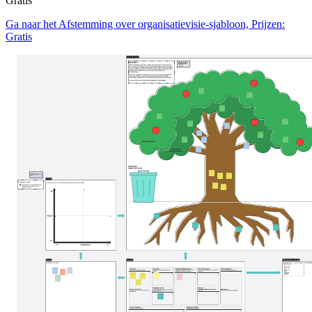
Gratis
Ga naar het Afstemming over organisatievisie-sjabloon, Prijzen:
Gratis