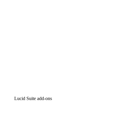
Intelligente diagrammen
Lucidspark
Online whiteboard
airfocus
Product management en roadmapping
Lucid Suite add-ons
Cloud versneller
Begrijp en plan toekomstige veranderingen aan je cloud
infrastructuur beter