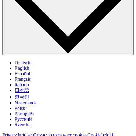
Deutsch
English
Español
Français
Italiano
日本語
한국인
Nederlands
Polski
Português
Pусский
Svenska
Privacy
Juridisch
Privacykeuzes voor cookies
Cookiebeleid