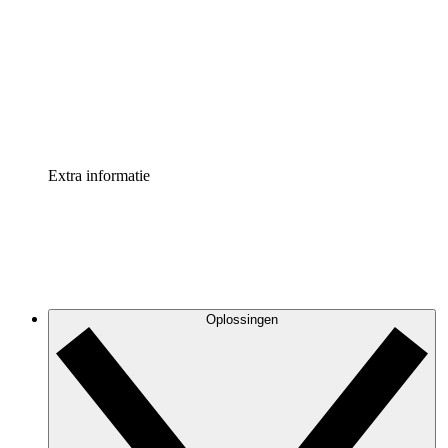
Processversneller
Standaardiseer en verbeter de beheer van
procesdocumentatie
Enterprise shield
Voeg een extra laag versterkte beveiliging en controle
toe
Extra informatie
Oplossingen