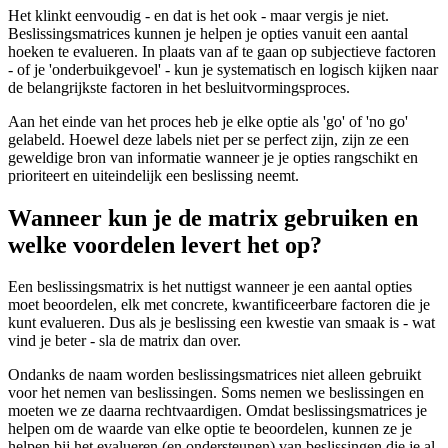
Het klinkt eenvoudig - en dat is het ook - maar vergis je niet.
Beslissingsmatrices kunnen je helpen je opties vanuit een aantal
hoeken te evalueren. In plaats van af te gaan op subjectieve factoren
- of je 'onderbuikgevoel' - kun je systematisch en logisch kijken naar
de belangrijkste factoren in het besluitvormingsproces.
Aan het einde van het proces heb je elke optie als 'go' of 'no go'
gelabeld. Hoewel deze labels niet per se perfect zijn, zijn ze een
geweldige bron van informatie wanneer je je opties rangschikt en
prioriteert en uiteindelijk een beslissing neemt.
Wanneer kun je de matrix gebruiken en
welke voordelen levert het op?
Een beslissingsmatrix is het nuttigst wanneer je een aantal opties
moet beoordelen, elk met concrete, kwantificeerbare factoren die je
kunt evalueren. Dus als je beslissing een kwestie van smaak is - wat
vind je beter - sla de matrix dan over.
Ondanks de naam worden beslissingsmatrices niet alleen gebruikt
voor het nemen van beslissingen. Soms nemen we beslissingen en
moeten we ze daarna rechtvaardigen. Omdat beslissingsmatrices je
helpen om de waarde van elke optie te beoordelen, kunnen ze je
helpen bij het evalueren (en ondersteunen) van beslissingen die je al