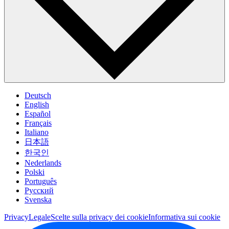
Deutsch
English
Español
Français
Italiano
日本語
한국인
Nederlands
Polski
Português
Pусский
Svenska
Privacy
Legale
Scelte sulla privacy dei cookie
Informativa sui cookie