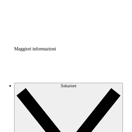
Standardizza e migliora la governance della
documentazione dei processi.
Enterprise Shield
Aggiungi un livello avanzato di sicurezza rafforzata e
controllo granulare.
Maggiori informazioni
Soluzioni