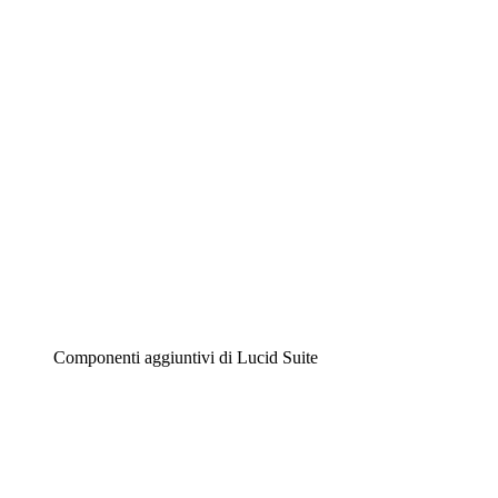
Diagrammi intelligenti
Lucidspark
Lavagna virtuale
Airfocus
Gestione del prodotto e roadmap
Componenti aggiuntivi di Lucid Suite
Acceleratore cloud
Comprendi e pianifica meglio i futuri cambiamenti della
tua infrastruttura cloud.
Acceleratore di processo