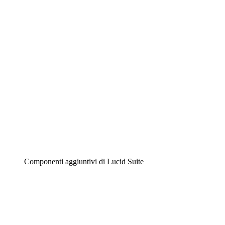
Diagrammi intelligenti
Lucidspark
Lavagna virtuale
Airfocus
Gestione del prodotto e roadmap
Componenti aggiuntivi di Lucid Suite
Acceleratore cloud
Comprendi e pianifica meglio i futuri cambiamenti della tu
Acceleratore di processo