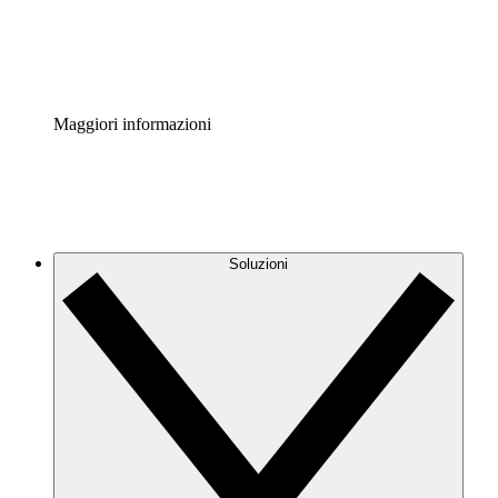
Standardizza e migliora la governance della documentazio
Enterprise Shield
Aggiungi un livello avanzato di sicurezza rafforzata e con
Maggiori informazioni
Soluzioni