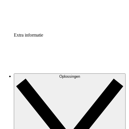
Standaardiseer en verbeter de beheer van procesdocument
Enterprise shield
Voeg een extra laag versterkte beveiliging en controle toe
Extra informatie
Oplossingen