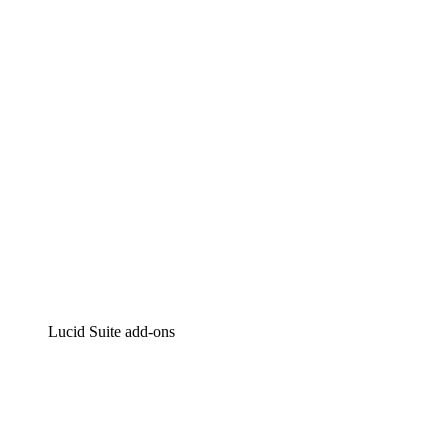
Intelligente diagrammen
Lucidspark
Online whiteboard
airfocus
Product management en roadmapping
Lucid Suite add-ons
Cloud versneller
Begrijp en plan toekomstige veranderingen aan je cloud in
Processversneller