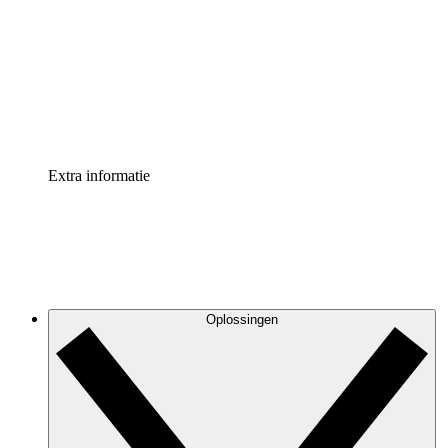
Processversneller
Standaardiseer en verbeter de beheer van
procesdocumentatie
Enterprise shield
Voeg een extra laag versterkte beveiliging en controle
toe
Extra informatie
Oplossingen