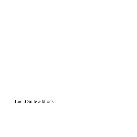
Intelligente diagrammen
Lucidspark
Online whiteboard
airfocus
Product management en roadmapping
Lucid Suite add-ons
Cloud versneller
Begrijp en plan toekomstige veranderingen aan je cloud
infrastructuur beter