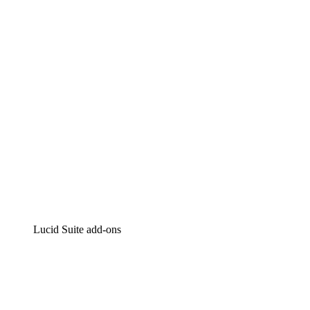
Intelligente diagrammen
Lucidspark
Online whiteboard
airfocus
Product management en roadmapping
Lucid Suite add-ons
Cloud versneller
Begrijp en plan toekomstige veranderingen aan je cloud
infrastructuur beter