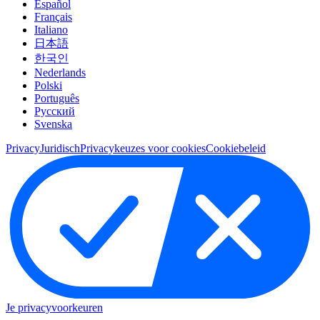
Español
Français
Italiano
日本語
한국인
Nederlands
Polski
Português
Pусский
Svenska
Privacy
Juridisch
Privacykeuzes voor cookies
Cookiebeleid
Je privacyvoorkeuren