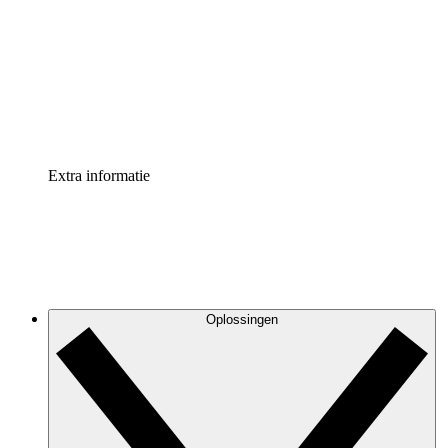
Processversneller
Standaardiseer en verbeter de beheer van
procesdocumentatie
Enterprise shield
Voeg een extra laag versterkte beveiliging en controle
toe
Extra informatie
Oplossingen