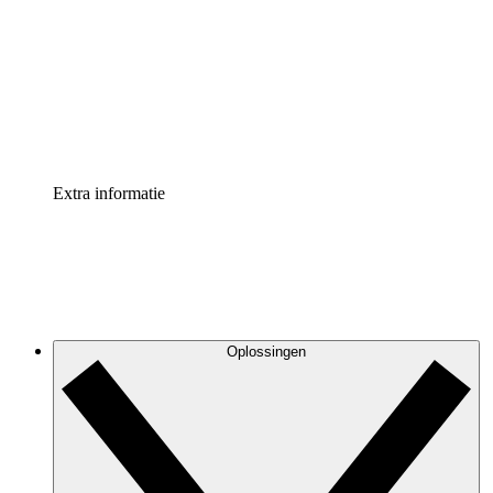
Processversneller
Standaardiseer en verbeter de beheer van
procesdocumentatie
Enterprise shield
Voeg een extra laag versterkte beveiliging en controle
toe
Extra informatie
Oplossingen