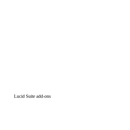
Intelligente diagrammen
Lucidspark
Online whiteboard
airfocus
Product management en roadmapping
Lucid Suite add-ons
Cloud versneller
Begrijp en plan toekomstige veranderingen aan je cloud
infrastructuur beter