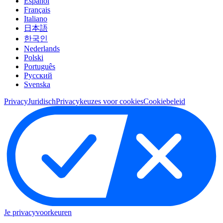
Español
Français
Italiano
日本語
한국인
Nederlands
Polski
Português
Pусский
Svenska
Privacy
Juridisch
Privacykeuzes voor cookies
Cookiebeleid
Je privacyvoorkeuren