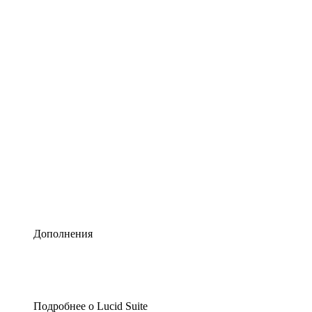
Умная схематизация
Lucidspark
Виртуальная доска для лучших идей
airfocus
Управление продуктами и дорожные карты
Дополнения
Подробнее о Lucid Suite