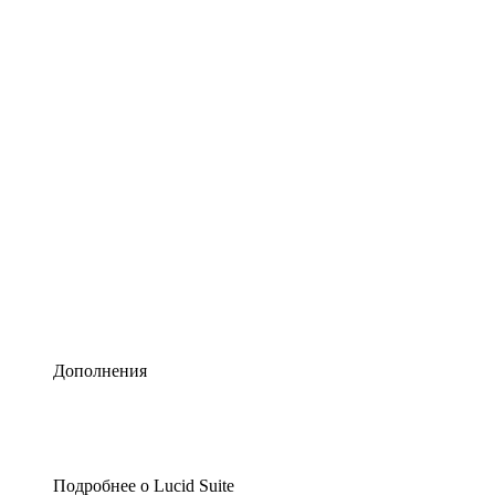
Умная схематизация
Lucidspark
Виртуальная доска для лучших идей
airfocus
Управление продуктами и дорожные карты
Дополнения
Подробнее о Lucid Suite