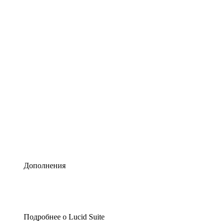
Умная схематизация
Lucidspark
Виртуальная доска для лучших идей
airfocus
Управление продуктами и дорожные карты
Дополнения
Подробнее о Lucid Suite