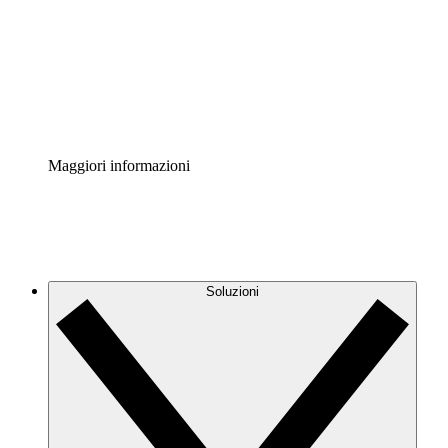
Standardizza e migliora la governance della
documentazione dei processi.
Enterprise Shield
Aggiungi un livello avanzato di sicurezza rafforzata e
controllo granulare.
Maggiori informazioni
Soluzioni