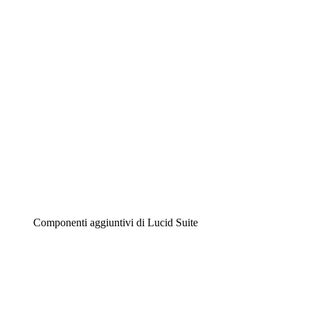
Diagrammi intelligenti
Lucidspark
Lavagna virtuale
Airfocus
Gestione del prodotto e roadmap
Componenti aggiuntivi di Lucid Suite
Acceleratore cloud
Comprendi e pianifica meglio i futuri cambiamenti della
tua infrastruttura cloud.
Acceleratore di processo