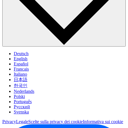
Deutsch
English
Español
Français
Italiano
日本語
한국인
Nederlands
Polski
Português
Pусский
Svenska
Privacy
Legale
Scelte sulla privacy dei cookie
Informativa sui cookie