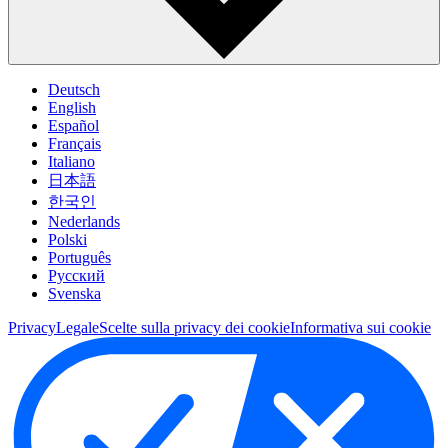
Deutsch
English
Español
Français
Italiano
日本語
한국인
Nederlands
Polski
Português
Pусский
Svenska
Privacy
Legale
Scelte sulla privacy dei cookie
Informativa sui cookie