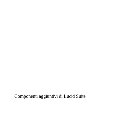
Diagrammi intelligenti
Lucidspark
Lavagna virtuale
Airfocus
Gestione del prodotto e roadmap
Componenti aggiuntivi di Lucid Suite
Acceleratore cloud
Comprendi e pianifica meglio i futuri cambiamenti della
tua infrastruttura cloud.
Acceleratore di processo