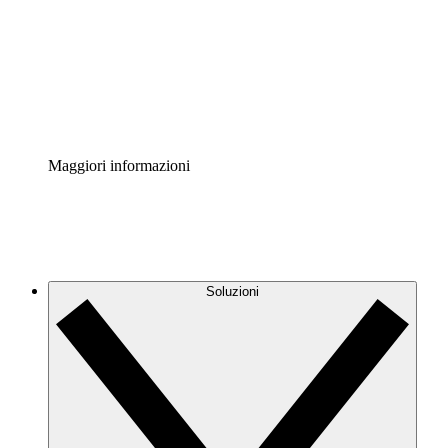
Standardizza e migliora la governance della
documentazione dei processi.
Enterprise Shield
Aggiungi un livello avanzato di sicurezza rafforzata e
controllo granulare.
Maggiori informazioni
Soluzioni