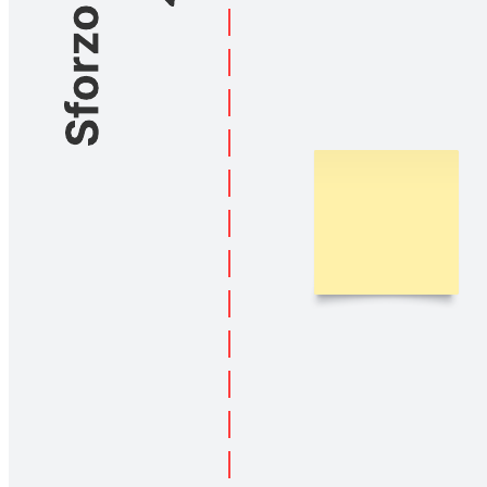
Usa questa matrice impatto-sforzo per organizzare e ordinare le idee
in base sia allo sforzo necessario per realizzarle che al loro