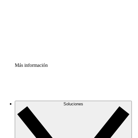
infraestructura de nube
Acelerador de Procesos
Estandariza y mejora el control de la documentación de
procesos
Enterprise Shield
Añade una capa de seguridad reforzada y control
detallado.
Más información
Soluciones