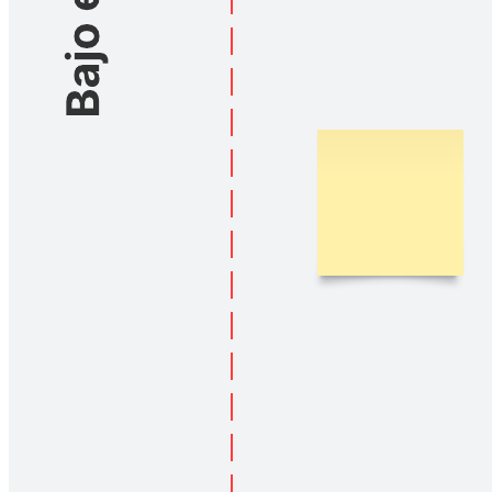
Prioriza tus proyectos y toma decisiones clave con esta plantilla de
matriz de impacto y esfuerzo. Organiza tus tareas para que sepas
exactamente en qué enfocarte, logrando el mayor valor con el menor