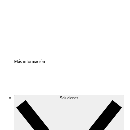
infraestructura de nube
Acelerador de Procesos
Estandariza y mejora el control de la documentación de
procesos
Enterprise Shield
Añade una capa de seguridad reforzada y control
detallado.
Más información
Soluciones