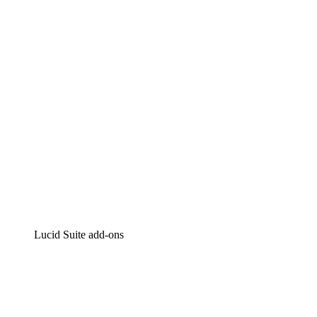
Intelligente diagrammen
Lucidspark
Online whiteboard
airfocus
Product management en roadmapping
Lucid Suite add-ons
Cloud versneller
Begrijp en plan toekomstige veranderingen aan je cloud
infrastructuur beter