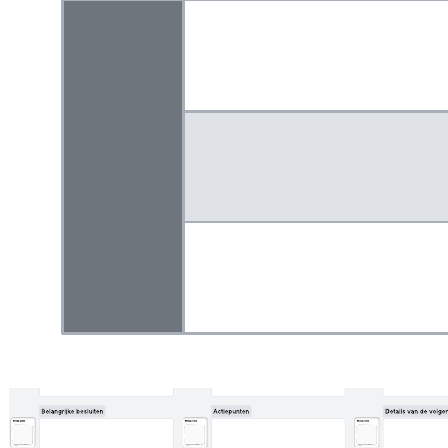
Ons template voor een jaarlijks product roadmap helpt je om over
het hele jaar heen producten uit te werken. Zorg dat iedereen op de
hoogte is van zijn/haar taken.
Gerelateerde sjablonen