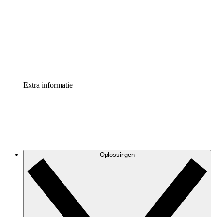
Processversneller
Standaardiseer en verbeter de beheer van
procesdocumentatie
Enterprise shield
Voeg een extra laag versterkte beveiliging en controle
toe
Extra informatie
Oplossingen