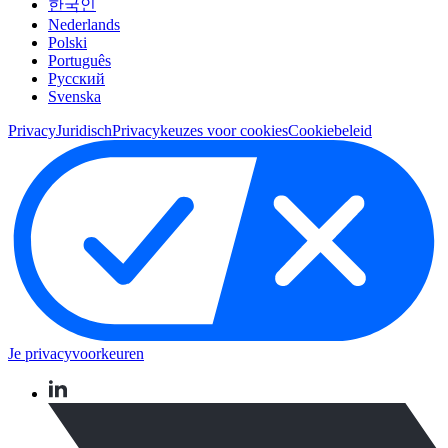
한국인
Nederlands
Polski
Português
Pусский
Svenska
Privacy
Juridisch
Privacykeuzes voor cookies
Cookiebeleid
Je privacyvoorkeuren