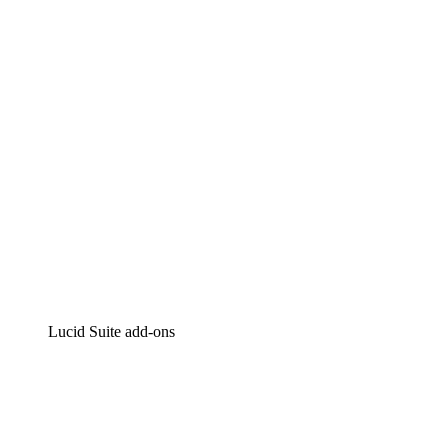
Intelligente diagrammen
Lucidspark
Online whiteboard
airfocus
Product management en roadmapping
Lucid Suite add-ons
Cloud versneller
Begrijp en plan toekomstige veranderingen aan je cloud in
Processversneller