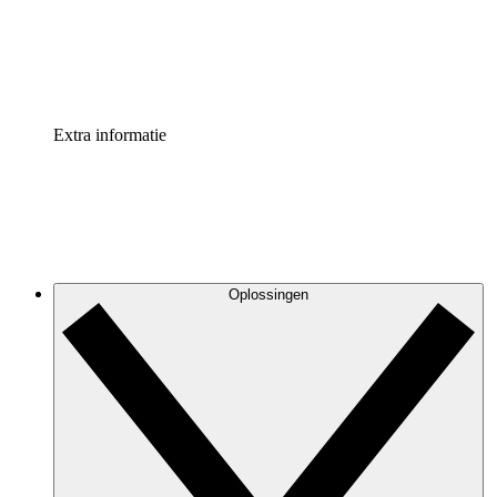
Standaardiseer en verbeter de beheer van procesdocument
Enterprise shield
Voeg een extra laag versterkte beveiliging en controle toe
Extra informatie
Oplossingen