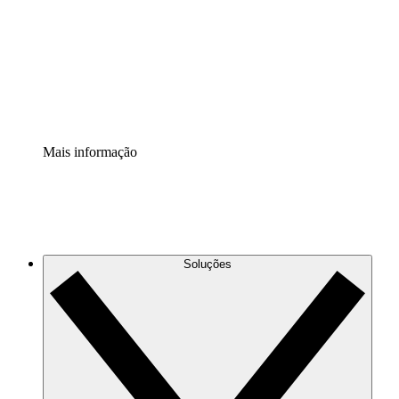
Padronize e melhore a governança da documentação de
processos.
Extensão de segurança
Adicione uma camada de segurança reforçada e
controle granular.
Mais informação
Soluções