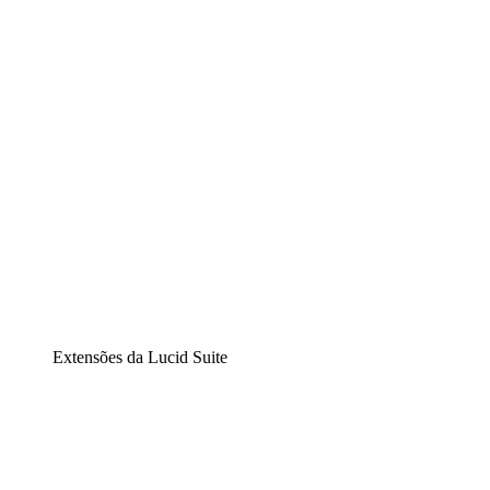
Diagramação inteligente
Lucidspark
Lousa interativa virtual
airfocus
Gestão de produtos e roadmaps
Extensões da Lucid Suite
Extensão Nuvem
Entenda e planeje melhor as mudanças futuras em sua
infraestrutura de nuvem.
Extensão Processos