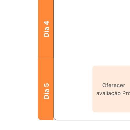
Use este modelo para diagramar seu fluxo de e-mail. Visualize o
sucesso de cada campanha enviada ao monitorar a atividade em
cada e-mail.
Modelos relacionados