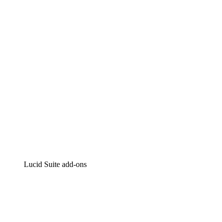
Intelligente diagrammen
Lucidspark
Online whiteboard
airfocus
Product management en roadmapping
Lucid Suite add-ons
Cloud versneller
Begrijp en plan toekomstige veranderingen aan je cloud
infrastructuur beter