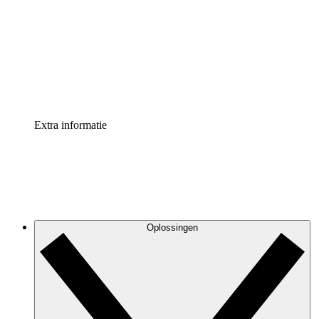
Processversneller
Standaardiseer en verbeter de beheer van
procesdocumentatie
Enterprise shield
Voeg een extra laag versterkte beveiliging en controle
toe
Extra informatie
Oplossingen