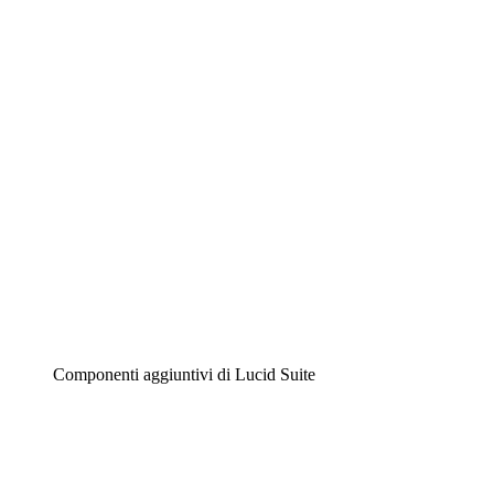
Lucidchart
Diagrammi intelligenti
Lucidspark
Lavagna virtuale
Airfocus
Gestione del prodotto e roadmap
Componenti aggiuntivi di Lucid Suite
Acceleratore cloud
Comprendi e pianifica meglio i futuri cambiamenti della tu
Acceleratore di processo