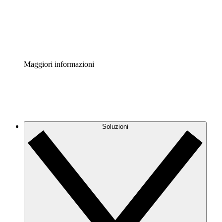
Standardizza e migliora la governance della documentazio
Enterprise Shield
Aggiungi un livello avanzato di sicurezza rafforzata e con
Maggiori informazioni
Soluzioni