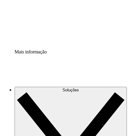
Padronize e melhore a governança da documentação de
processos.
Extensão de segurança
Adicione uma camada de segurança reforçada e
controle granular.
Mais informação
Soluções