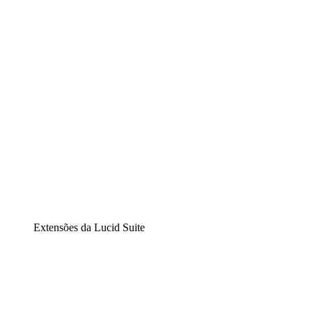
Diagramação inteligente
Lucidspark
Lousa interativa virtual
airfocus
Gestão de produtos e roadmaps
Extensões da Lucid Suite
Extensão Nuvem
Entenda e planeje melhor as mudanças futuras em sua
infraestrutura de nuvem.
Extensão Processos