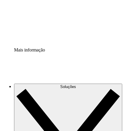
Padronize e melhore a governança da documentação de
processos.
Extensão de segurança
Adicione uma camada de segurança reforçada e
controle granular.
Mais informação
Soluções