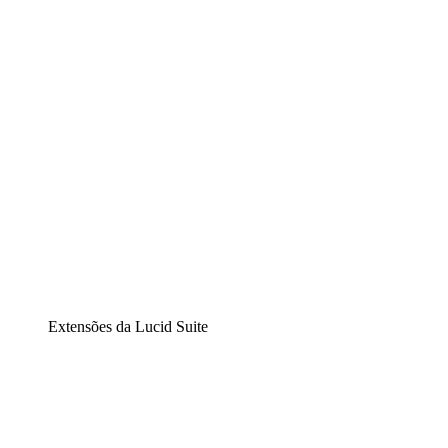
Diagramação inteligente
Lucidspark
Lousa interativa virtual
airfocus
Gestão de produtos e roadmaps
Extensões da Lucid Suite
Extensão Nuvem
Entenda e planeje melhor as mudanças futuras em sua
infraestrutura de nuvem.
Extensão Processos