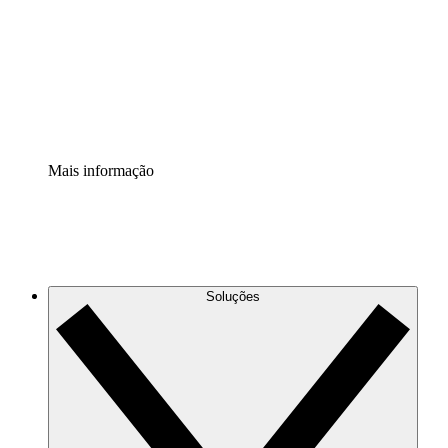
Padronize e melhore a governança da documentação de
processos.
Extensão de segurança
Adicione uma camada de segurança reforçada e
controle granular.
Mais informação
Soluções