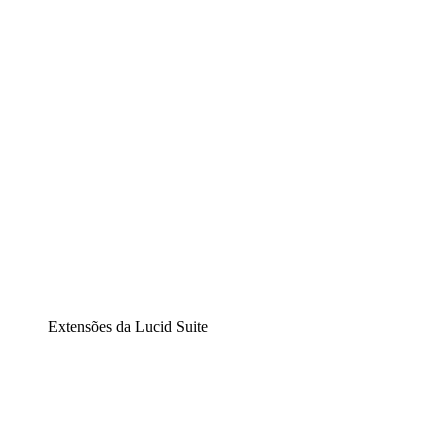
Diagramação inteligente
Lucidspark
Lousa interativa virtual
airfocus
Gestão de produtos e roadmaps
Extensões da Lucid Suite
Extensão Nuvem
Entenda e planeje melhor as mudanças futuras em sua
infraestrutura de nuvem.
Extensão Processos