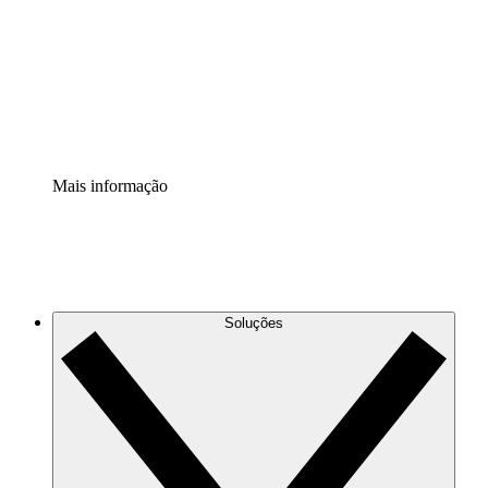
Padronize e melhore a governança da documentação de
processos.
Extensão de segurança
Adicione uma camada de segurança reforçada e
controle granular.
Mais informação
Soluções