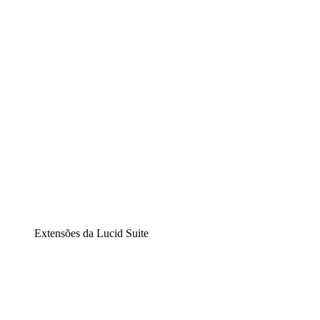
Diagramação inteligente
Lucidspark
Lousa interativa virtual
airfocus
Gestão de produtos e roadmaps
Extensões da Lucid Suite
Extensão Nuvem
Entenda e planeje melhor as mudanças futuras em sua
infraestrutura de nuvem.
Extensão Processos