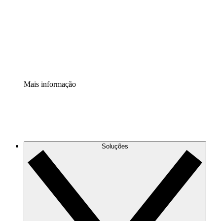
Padronize e melhore a governança da documentação de
processos.
Extensão de segurança
Adicione uma camada de segurança reforçada e
controle granular.
Mais informação
Soluções