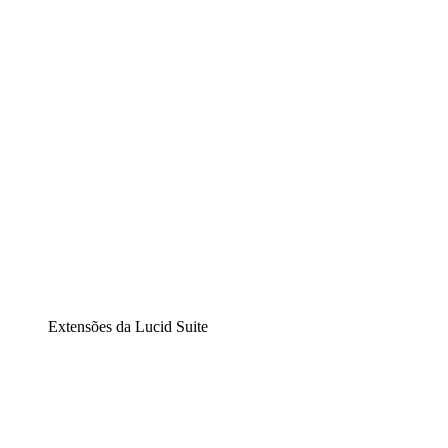
Diagramação inteligente
Lucidspark
Lousa interativa virtual
airfocus
Gestão de produtos e roadmaps
Extensões da Lucid Suite
Extensão Nuvem
Entenda e planeje melhor as mudanças futuras em sua
infraestrutura de nuvem.
Extensão Processos