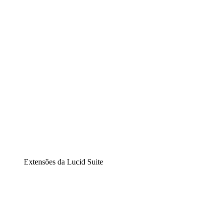
Diagramação inteligente
Lucidspark
Lousa interativa virtual
airfocus
Gestão de produtos e roadmaps
Extensões da Lucid Suite
Extensão Nuvem
Entenda e planeje melhor as mudanças futuras em sua inf
Extensão Processos