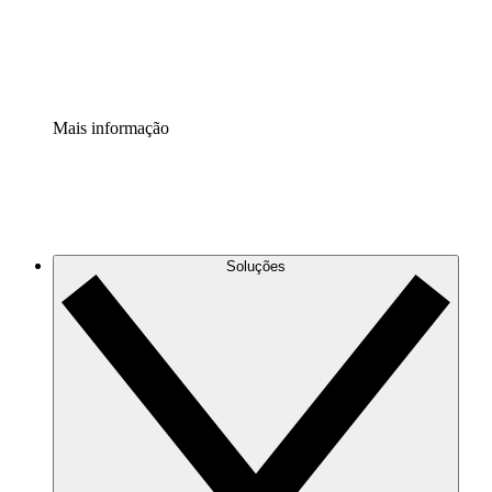
Padronize e melhore a governança da documentação de p
Extensão de segurança
Adicione uma camada de segurança reforçada e controle g
Mais informação
Soluções