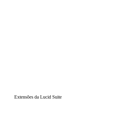
Diagramação inteligente
Lucidspark
Lousa interativa virtual
airfocus
Gestão de produtos e roadmaps
Extensões da Lucid Suite
Extensão Nuvem
Entenda e planeje melhor as mudanças futuras em sua
infraestrutura de nuvem.
Extensão Processos