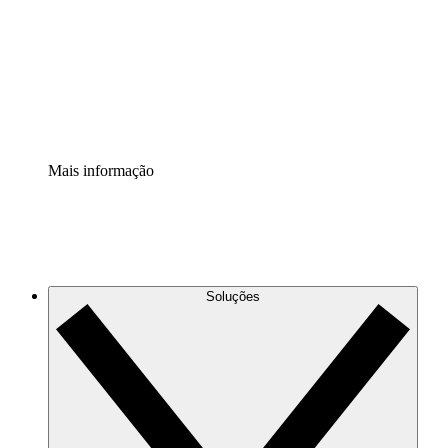
Padronize e melhore a governança da documentação de
processos.
Extensão de segurança
Adicione uma camada de segurança reforçada e
controle granular.
Mais informação
Soluções