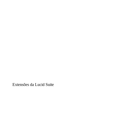
Diagramação inteligente
Lucidspark
Lousa interativa virtual
airfocus
Gestão de produtos e roadmaps
Extensões da Lucid Suite
Extensão Nuvem
Entenda e planeje melhor as mudanças futuras em sua
infraestrutura de nuvem.
Extensão Processos