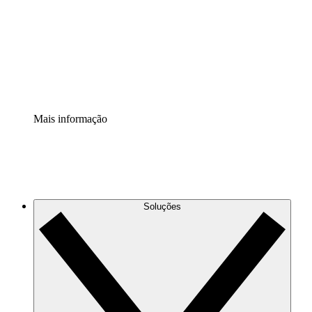
Padronize e melhore a governança da documentação de
processos.
Extensão de segurança
Adicione uma camada de segurança reforçada e
controle granular.
Mais informação
Soluções