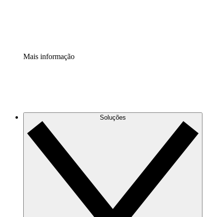
Padronize e melhore a governança da documentação de p
Extensão de segurança
Adicione uma camada de segurança reforçada e controle g
Mais informação
Soluções