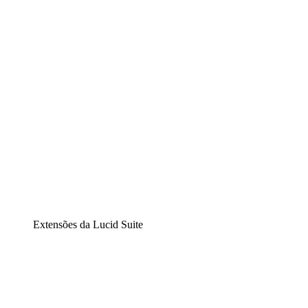
Diagramação inteligente
Lucidspark
Lousa interativa virtual
airfocus
Gestão de produtos e roadmaps
Extensões da Lucid Suite
Extensão Nuvem
Entenda e planeje melhor as mudanças futuras em sua inf
Extensão Processos