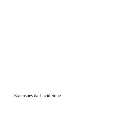
Diagramação inteligente
Lucidspark
Lousa interativa virtual
airfocus
Gestão de produtos e roadmaps
Extensões da Lucid Suite
Extensão Nuvem
Entenda e planeje melhor as mudanças futuras em sua
infraestrutura de nuvem.
Extensão Processos