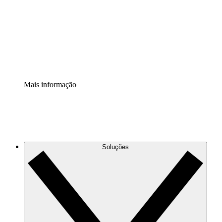
Padronize e melhore a governança da documentação de
processos.
Extensão de segurança
Adicione uma camada de segurança reforçada e
controle granular.
Mais informação
Soluções