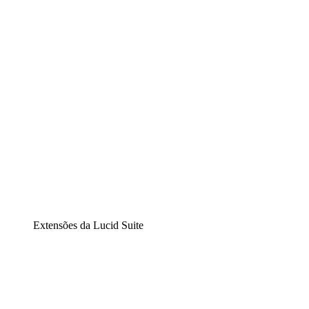
Diagramação inteligente
Lucidspark
Lousa interativa virtual
airfocus
Gestão de produtos e roadmaps
Extensões da Lucid Suite
Extensão Nuvem
Entenda e planeje melhor as mudanças futuras em sua
infraestrutura de nuvem.
Extensão Processos