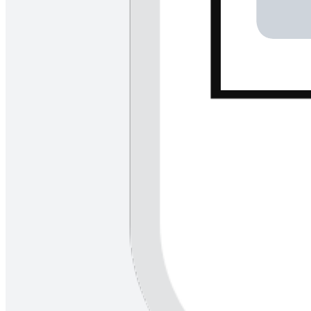
Desenvolvimento de novos produtos
Eficiência com a IA
Ver tudo
A empresa
Quem somos
Notícias
Vagas
Nossos clientes
Acessibilidade
Recursos
Segurança
Suporte Técnico
Oficina de treinamentos