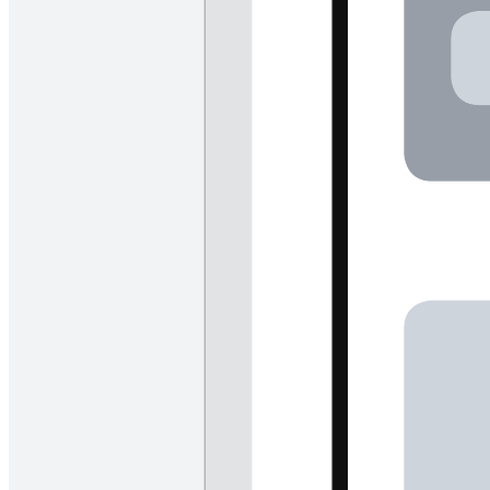
Ofereça uma banheira de hidromassagem
Ir para o modelo Ofereça uma banheira de hidromassagem
Início
Equipes corporativas
Falar com dep. de vendas
Preços
Produtos
Lucidspark
Lucidchart
airfocus
Integrações
Soluções
Transformação digital
Migração para a nuvem