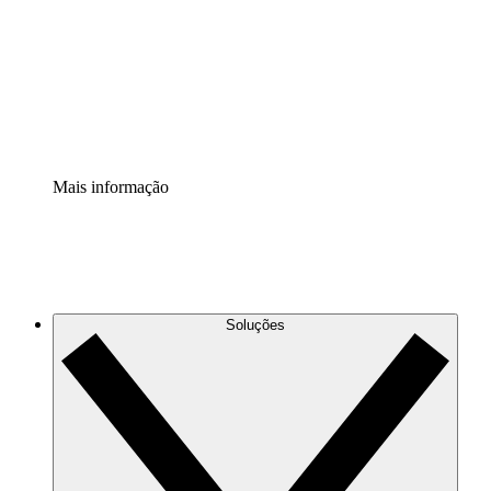
Padronize e melhore a governança da documentação de
processos.
Extensão de segurança
Adicione uma camada de segurança reforçada e
controle granular.
Mais informação
Soluções