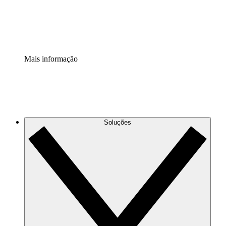
Padronize e melhore a governança da documentação de p
Extensão de segurança
Adicione uma camada de segurança reforçada e controle g
Mais informação
Soluções