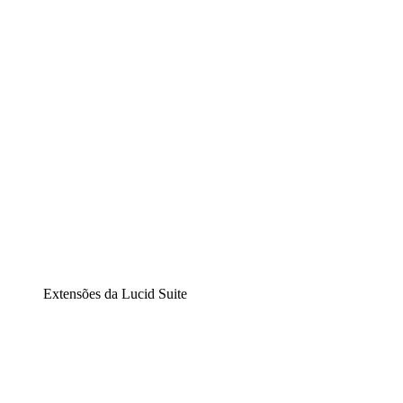
Diagramação inteligente
Lucidspark
Lousa interativa virtual
airfocus
Gestão de produtos e roadmaps
Extensões da Lucid Suite
Extensão Nuvem
Entenda e planeje melhor as mudanças futuras em sua inf
Extensão Processos