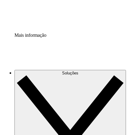
Padronize e melhore a governança da documentação de p
Extensão de segurança
Adicione uma camada de segurança reforçada e controle g
Mais informação
Soluções