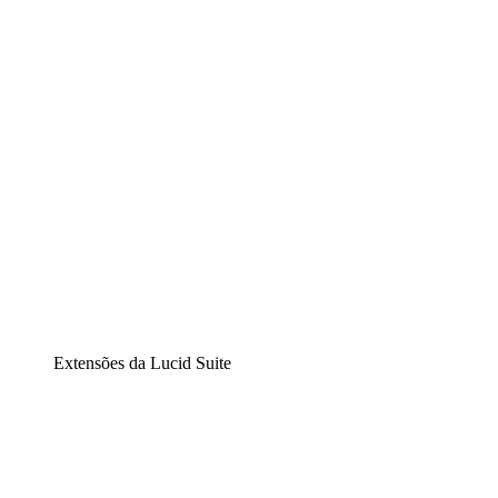
Diagramação inteligente
Lucidspark
Lousa interativa virtual
airfocus
Gestão de produtos e roadmaps
Extensões da Lucid Suite
Extensão Nuvem
Entenda e planeje melhor as mudanças futuras em sua inf
Extensão Processos