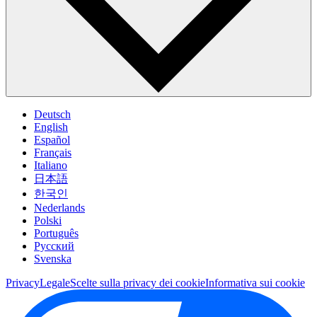
Deutsch
English
Español
Français
Italiano
日本語
한국인
Nederlands
Polski
Português
Pусский
Svenska
Privacy
Legale
Scelte sulla privacy dei cookie
Informativa sui cookie