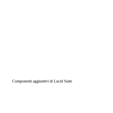
Diagrammi intelligenti
Lucidspark
Lavagna virtuale
Airfocus
Gestione del prodotto e roadmap
Componenti aggiuntivi di Lucid Suite
Acceleratore cloud
Comprendi e pianifica meglio i futuri cambiamenti della
tua infrastruttura cloud.
Acceleratore di processo