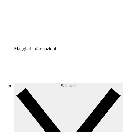
Standardizza e migliora la governance della
documentazione dei processi.
Enterprise Shield
Aggiungi un livello avanzato di sicurezza rafforzata e
controllo granulare.
Maggiori informazioni
Soluzioni