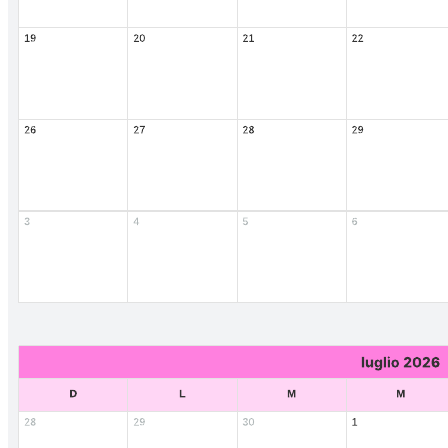
Rendi il 2025 il tuo anno di maggior successo di sempre con questo
modello di calendario annuale. Aggiungi progetti, scadenze e