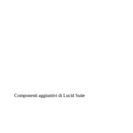
Diagrammi intelligenti
Lucidspark
Lavagna virtuale
Airfocus
Gestione del prodotto e roadmap
Componenti aggiuntivi di Lucid Suite
Acceleratore cloud
Comprendi e pianifica meglio i futuri cambiamenti della
tua infrastruttura cloud.
Acceleratore di processo