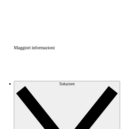
Standardizza e migliora la governance della
documentazione dei processi.
Enterprise Shield
Aggiungi un livello avanzato di sicurezza rafforzata e
controllo granulare.
Maggiori informazioni
Soluzioni