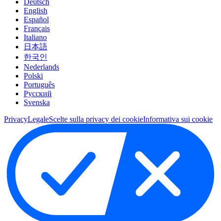
Deutsch
English
Español
Français
Italiano
日本語
한국인
Nederlands
Polski
Português
Pусский
Svenska
Privacy
Legale
Scelte sulla privacy dei cookie
Informativa sui cookie