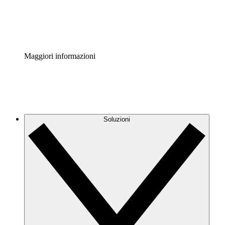
Standardizza e migliora la governance della documentazio
Enterprise Shield
Aggiungi un livello avanzato di sicurezza rafforzata e con
Maggiori informazioni
Soluzioni