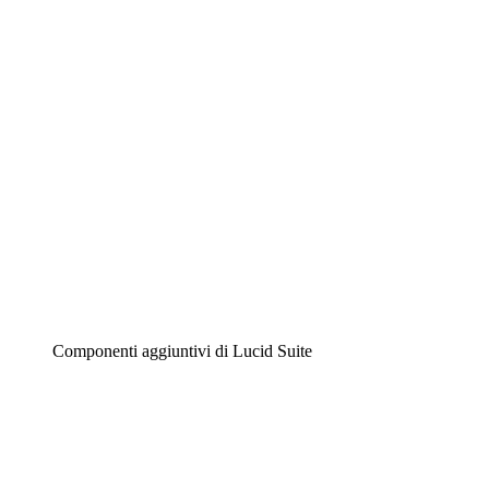
Diagrammi intelligenti
Lucidspark
Lavagna virtuale
Airfocus
Gestione del prodotto e roadmap
Componenti aggiuntivi di Lucid Suite
Acceleratore cloud
Comprendi e pianifica meglio i futuri cambiamenti della tu
Acceleratore di processo