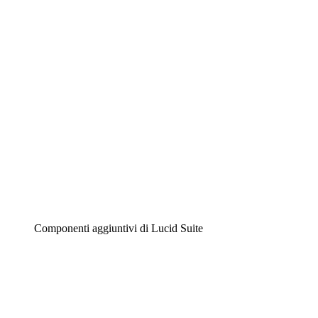
Diagrammi intelligenti
Lucidspark
Lavagna virtuale
Airfocus
Gestione del prodotto e roadmap
Componenti aggiuntivi di Lucid Suite
Acceleratore cloud
Comprendi e pianifica meglio i futuri cambiamenti della tu
Acceleratore di processo