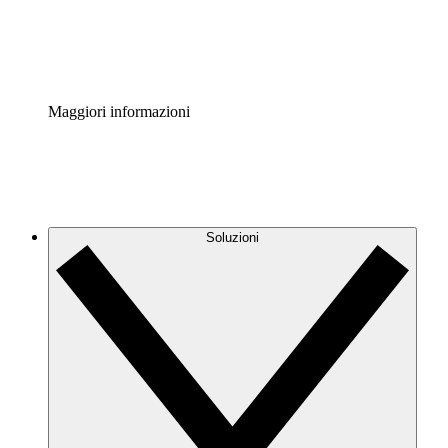
Standardizza e migliora la governance della documentazio
Enterprise Shield
Aggiungi un livello avanzato di sicurezza rafforzata e con
Maggiori informazioni
Soluzioni