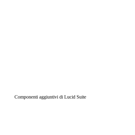
Diagrammi intelligenti
Lucidspark
Lavagna virtuale
Airfocus
Gestione del prodotto e roadmap
Componenti aggiuntivi di Lucid Suite
Acceleratore cloud
Comprendi e pianifica meglio i futuri cambiamenti della
tua infrastruttura cloud.
Acceleratore di processo