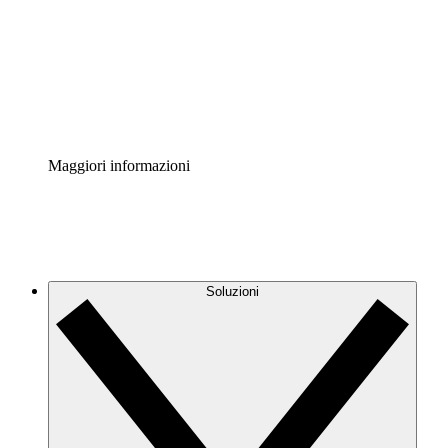
Standardizza e migliora la governance della
documentazione dei processi.
Enterprise Shield
Aggiungi un livello avanzato di sicurezza rafforzata e
controllo granulare.
Maggiori informazioni
Soluzioni