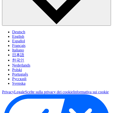
Deutsch
English
Español
Français
Italiano
日本語
한국인
Nederlands
Polski
Português
Pусский
Svenska
Privacy
Legale
Scelte sulla privacy dei cookie
Informativa sui cookie