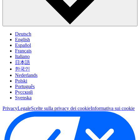
Deutsch
English
Español
Français
Italiano
日本語
한국인
Nederlands
Polski
Português
Pусский
Svenska
Privacy
Legale
Scelte sulla privacy dei cookie
Informativa sui cookie