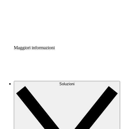
Standardizza e migliora la governance della
documentazione dei processi.
Enterprise Shield
Aggiungi un livello avanzato di sicurezza rafforzata e
controllo granulare.
Maggiori informazioni
Soluzioni