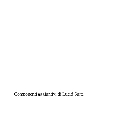
Diagrammi intelligenti
Lucidspark
Lavagna virtuale
Airfocus
Gestione del prodotto e roadmap
Componenti aggiuntivi di Lucid Suite
Acceleratore cloud
Comprendi e pianifica meglio i futuri cambiamenti della
tua infrastruttura cloud.
Acceleratore di processo