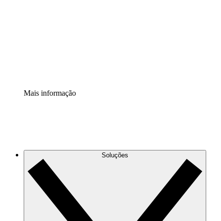
Extensão Processos
Padronize e melhore a governança da documentação de
processos.
Extensão de segurança
Adicione uma camada de segurança reforçada e
controle granular.
Mais informação
Soluções