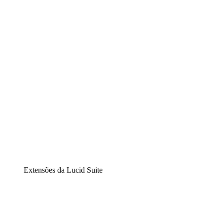
Lucidchart
Diagramação inteligente
Lucidspark
Lousa interativa virtual
airfocus
Gestão de produtos e roadmaps
Extensões da Lucid Suite
Extensão Nuvem
Entenda e planeje melhor as mudanças futuras em sua
infraestrutura de nuvem.