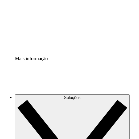
Extensão Processos
Padronize e melhore a governança da documentação de
processos.
Extensão de segurança
Adicione uma camada de segurança reforçada e
controle granular.
Mais informação
Soluções