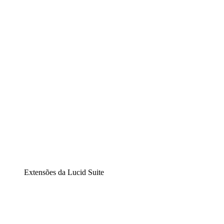
Lucidchart
Diagramação inteligente
Lucidspark
Lousa interativa virtual
airfocus
Gestão de produtos e roadmaps
Extensões da Lucid Suite
Extensão Nuvem
Entenda e planeje melhor as mudanças futuras em sua
infraestrutura de nuvem.