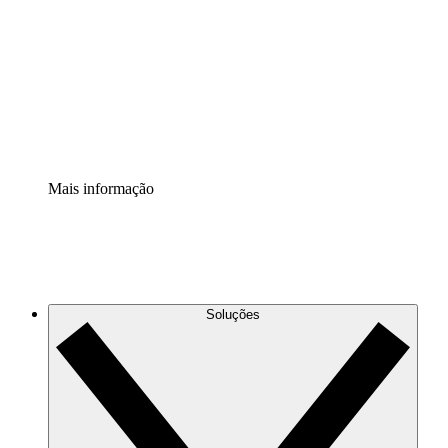
Extensão Processos
Padronize e melhore a governança da documentação de
processos.
Extensão de segurança
Adicione uma camada de segurança reforçada e
controle granular.
Mais informação
Soluções