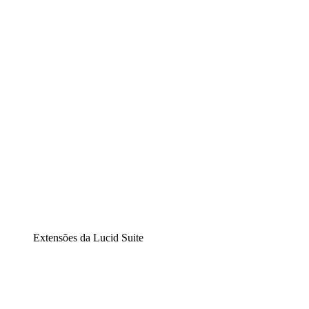
Lucidchart
Diagramação inteligente
Lucidspark
Lousa interativa virtual
airfocus
Gestão de produtos e roadmaps
Extensões da Lucid Suite
Extensão Nuvem
Entenda e planeje melhor as mudanças futuras em sua
infraestrutura de nuvem.