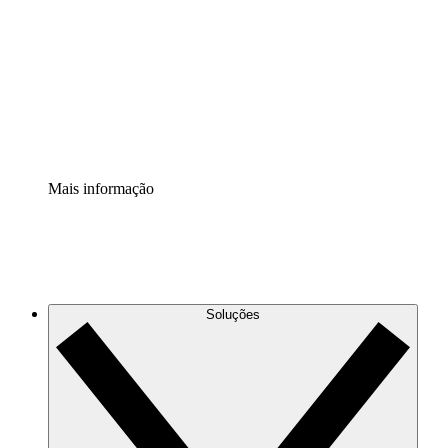
Extensão Processos
Padronize e melhore a governança da documentação de
processos.
Extensão de segurança
Adicione uma camada de segurança reforçada e
controle granular.
Mais informação
Soluções