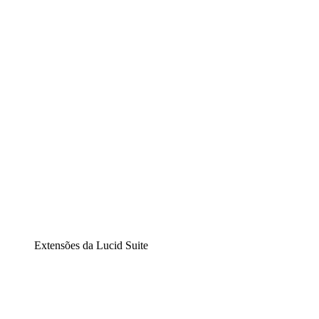
Lucidchart
Diagramação inteligente
Lucidspark
Lousa interativa virtual
airfocus
Gestão de produtos e roadmaps
Extensões da Lucid Suite
Extensão Nuvem
Entenda e planeje melhor as mudanças futuras em sua
infraestrutura de nuvem.