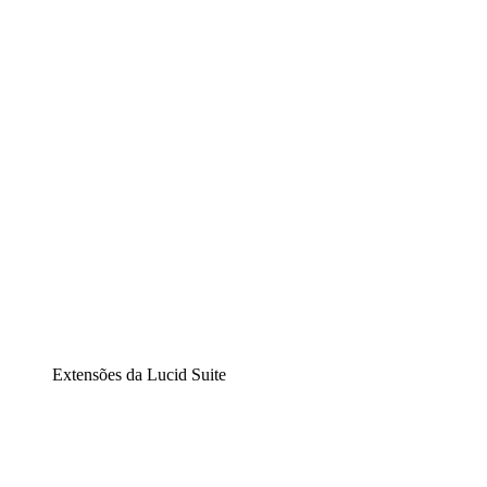
Lucidchart
Diagramação inteligente
Lucidspark
Lousa interativa virtual
airfocus
Gestão de produtos e roadmaps
Extensões da Lucid Suite
Extensão Nuvem
Entenda e planeje melhor as mudanças futuras em sua inf
Extensão Processos