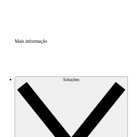
Padronize e melhore a governança da documentação de p
Extensão de segurança
Adicione uma camada de segurança reforçada e controle g
Mais informação
Soluções