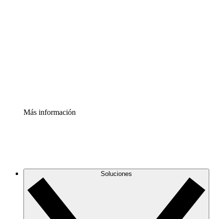
Comprende y planifica mejor los cambios futuros en tu
infraestructura de nube
Acelerador de Procesos
Estandariza y mejora el control de la documentación de
procesos
Enterprise Shield
Añade una capa de seguridad reforzada y control
detallado.
Más información
Soluciones